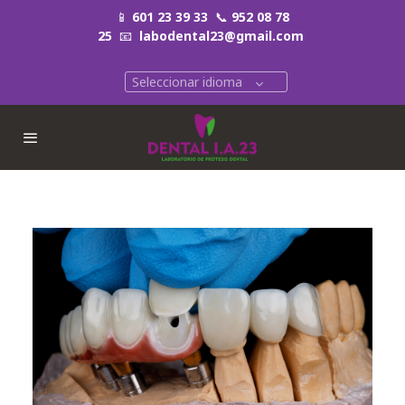
📱
601 23 39 33
📞
952 08 78
25
📧
labodental23@gmail.com
Seleccionar idioma